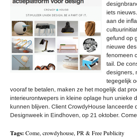
designbranc
iets nieuw
aan de infla
cultuuriniti
gefund op g
nieuwe desi
fenomeen c
tail. De co
designers,
tegegelijk 
vooraf te betalen, maken ze het mogelijk dat pro
interieurontwepers in kleine oplage hun unieke
kunnen blijven. Client CrowdyHouse lanceerde de
Designweek in Eindhoven, op 21 oktober. Come 
Tags:
Come
,
crowdyhouse
,
PR & Free Publicity