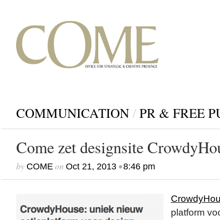
COMMUNICATION
/
PR & FREE P
Come zet designsite CrowdyHous
by
on
•
COME
Oct 21, 2013
8:46 pm
CrowdyHou
platform vo