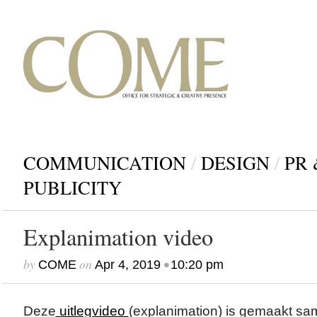
COMMUNICATION
/
DESIGN
/
PR 
PUBLICITY
Explanimation video
by
on
•
COME
Apr 4, 2019
10:20 pm
Deze
uitlegvideo
(explanimation) is gemaakt s